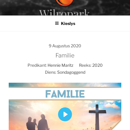
Slaan
oor
na
Kieslys
inhoud
9 Augustus 2020
Familie
Predikant:
Hennie Maritz
Reeks:
2020
Diens:
Sondagoggend
P
l